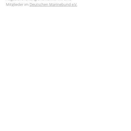
Mitglieder im
Deutschen Marinebund e.V.
Impressum
Datenschutz
AGB
ADRESSE
Grünauer Straße 3
12555 Berlin
mkberlin1990@web.de
Satzung
NEWSLETTER ABONNIEREN
Abonnieren