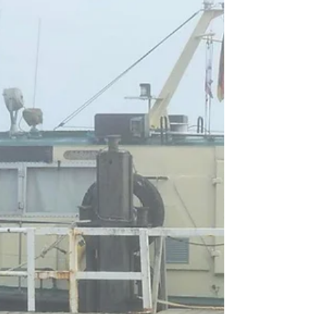
ein historischer Post-Meilenstein
wiederentdeckt und gemeinsam geborgen,
restauriert und für die breite Öffentlichkeit
zugänglich vor den Toren der
Marinekameradschaft auf dem Köllnischen
Platz aufgestellt. Die ganze Geschichte zu
"unserem" Meilenstein und der Bergung mit
der >> Forschungsgruppe Meilensteine