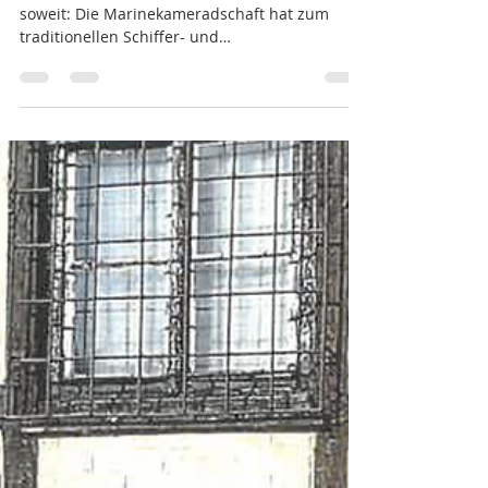
2. Feb.
1 Min. Lesezeit
Rückblick | Schifferstammtisch mit
Eisbein
Am 31.Januar 2026 war es wieder einmal
soweit: Die Marinekameradschaft hat zum
traditionellen Schiffer- und
Kapitänsstammtisch geladen. Und während bei
knackigen -8 Grad die meisten Schiffe in ihrem
Hafen blieben, trafen sich mehr als 40 Gäste
aus der Berliner Schiffahrtswelt zum Eisbein-
Essen und Austausch in Köpenick. Viele
interessante Gesrpäche über Beruf und
Freizeit, sowie eine große Portion gute Laune
bis in den späten Abend hinein machten
diesen Tag wieder einmal zu