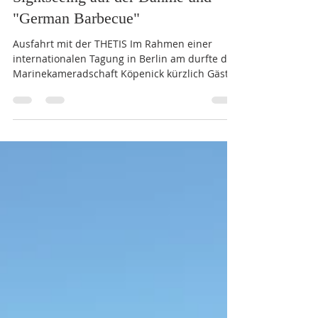
Sightseeing auf der Dahme und
"German Barbecue"
Ausfahrt mit der THETIS Im Rahmen einer
internationalen Tagung in Berlin am durfte die
Marinekameradschaft Köpenick kürzlich Gäste
aus verschiedenen Ländern begrüßen. Die
historische Barkasse THETIS im Hafen der MK
Köpenick Ein besonderes Highlight war eine
Rundfahrt mit der historischen Barkasse
„Thetis“, bei der die Besucher die Berliner
Wasserwege und die Sehenswürdigkeiten
Köpenicks aus maritimer Perspektive
kennenlernen konnten. Den gelungenen
Abschluss bildete ein „Germ