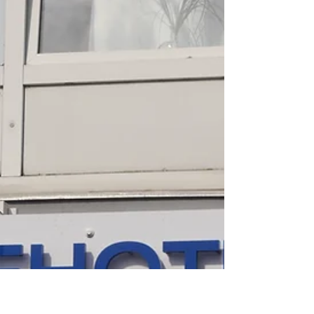
Am Bug nun der Greif … Achim
nimmt Abschied von der BERLIN
Das Ende der Geschichte unseres Flagschiffes
MB Berlin, Ex B03, ist verbunden mit Wehmut
aber auch mit Stolz für das was wir aus der...