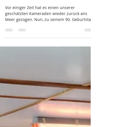
31. März
2 Min. Lesezeit
Die MK 1990 Berlin-Köpenick e.
V. feiert Ihren Jubilar Achim Finke
Vor einiger Zeit hat es einen unserer
geschätzten Kameraden wieder zurück ans
Meer gezogen. Nun, zu seinem 90. Geburtstag,
machte sich eine kleine Abordnung auf den
Weg nach Rostock, um mit ihm gemeinsam
diesen besonderen Anlass zu würdigen und
persönlich zu gratulieren. Barbara Kebelmann,
Achim & Marianne Finke, Ronald Kebelmann
(Bild: Jens Finke) Bei bester Stimmung
verbrachten sie einige unvergessliche Stunden
zusammen. Eine kleine Hafenrundfahrt in
Warnemünd