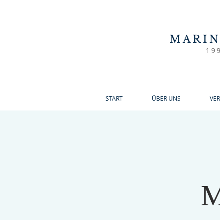
MARI
19
START
ÜBER UNS
VE
M