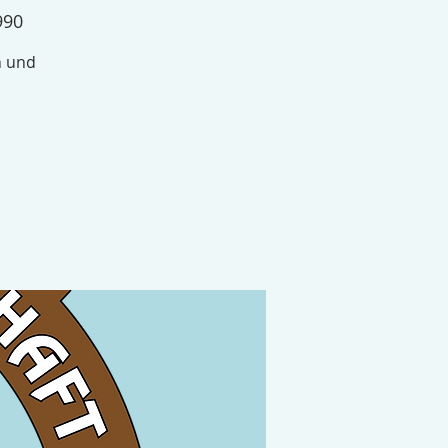
990
n und