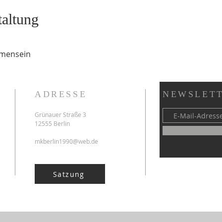
taltung
mmensein 
ADRESSE
NEWSLETT
Grünauer Straße 3
12555 Berlin
mkberlin1990@web.de
Satzung