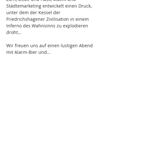
Städtemarketing entwickelt einen Druck, 
unter dem der Kessel der 
Friedrichshagener Zivilisation in einem 
Inferno des Wahnsinns zu explodieren 
droht…
Wir freuen uns auf einen lustigen Abend 
mit Alarm-Bier und...
ÜBER UNS
Die MK 1990 Berlin-Köpenick e.V. ist als
gemeinnützger Verein im Sinne der
Abgabenordnung anerkannt. Wir sind
Mitglieder im
Deutschen Marinebund e.V.
Impressum
Datenschutz
AGB
ADRESSE