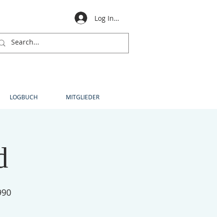
Log In für Mitglieder
LOGBUCH
MITGLIEDER
d
990