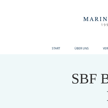
MARI
19
START
ÜBER UNS
VE
SBF B