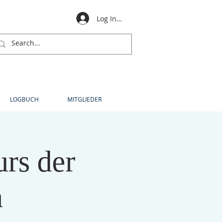
Log In für Mitglieder
LOGBUCH
MITGLIEDER
rs der
n