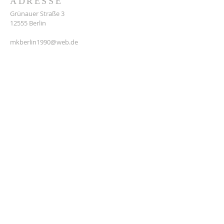
ADRESSE
Grünauer Straße 3
12555 Berlin
mkberlin1990@web.de
Satzung
NEWSLETTER ABONNIEREN
Abonnieren
© 2024 MK 1990 Berlin-Köpenick e.V. Erstellt
mit
Wix.com