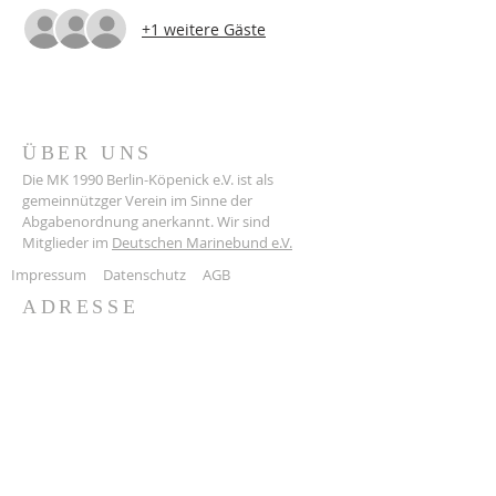
+1 weitere Gäste
ÜBER UNS
Die MK 1990 Berlin-Köpenick e.V. ist als
gemeinnützger Verein im Sinne der
Abgabenordnung anerkannt. Wir sind
Mitglieder im
Deutschen Marinebund e.V.
Impressum
Datenschutz
AGB
ADRESSE
Grünauer Straße 3
12555 Berlin
mkberlin1990@web.de