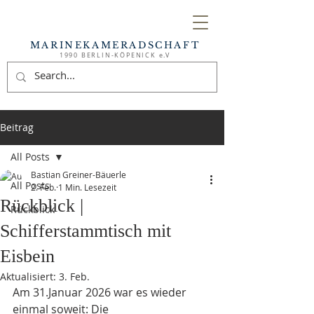
MARINEKAMERADSCHAFT
1990 BERLIN-KÖPENICK e.V
Beitrag
All Posts
Bastian Greiner-Bäuerle
All Posts
2. Feb.
1 Min. Lesezeit
Rückblick |
Rückblick
Schifferstammtisch mit
Eisbein
Aktualisiert:
3. Feb.
Am 31.Januar 2026 war es wieder 
einmal soweit: Die 